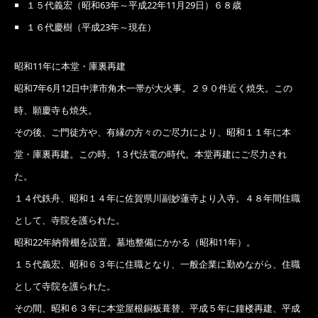
１５代義宏（昭和63年～平成22年11月29日）６８歳
１６代慶樹（平成23年～現在）
昭和11年に本堂・庫裏再建
昭和7年6月12日中津市角木一帯が大火事。２９０件近く焼失。この
時、願慶寺も焼失。
その後、ご門徒方や、有縁の方々のご尽力により、昭和１１年に本
堂・庫裏再建。この時、1３代法電の時代。本堂再建にご尽力され
た。
１４代鉄舟、昭和１４年に佐賀県川副妙蓮寺より入寺。４８年間住職
として、寺院を護られた。
昭和22年納骨棚を設置。墓地整備にかかる（昭和11年）。
１５代義宏、昭和６３年に住職となり、一般企業に勤めながら、住職
として寺院を護られた。
その間、昭和６３年に本堂屋根銅板葺替、平成５年に鐘楼再建、平成