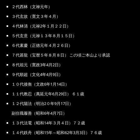
２代西林（文禄元年）
３代玄故（寛文３年４月）
４代林清（元禄2年１月２２日）
５代玄意（元禄１３年８月１５日）
６代素慶（正徳元年４月２６日）
７代甚龍（宝暦５年８月８日） この頃ご本山より承認
８代祖元（寛政3年4月2日）
９代順超（文化4年4月9日）
１０代後衡（文政6年1月14日）
１１代教忍（萬延元年6月29日） ６１歳
１２代陽法（明治2０年9月17日）
副住職履善（昭和6年4月7日）
１３代法電（昭和14年３月４日）７２歳
１４代鉄舟（昭和15年～昭和62年3月3日）７６歳