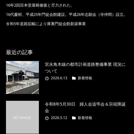
16年2回目本堂屋根修復と尽力された。
16代慶樹、平成25年門徒会館建設。平成26年志願会（寺仲間）設立。
令和5年道路拡幅により庫裏門徒会館新築事業
最近の記事
宮永角木線の都市計画道路整備事業 現況に
ついて
2026.6.13
新着情報
令和8年5月30日 婦人会追弔会＆宗祖降誕
会
2026.5.12
新着情報